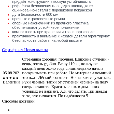
придаёт конструкции высокую устойчивость
рифлёная безопасная площадка площадка из
оцинкованной стали с порошковой покраской
дуга безопасности 600 мм
прочные страховочные ремни
опорные наконечники из прочного пластика
обеспечивают устойчивое положение
компактность при хранении и транспортировке
практичность и внимание к каждой детали гарантируют
безопасность работы на любой высоте
Сертификат Новая высота
Стремянка хорошая, прочная. Широкие ступени -
вещь, очень удобно. Вешу 110 кг, пользуюсь
каждый день около года, лишь недавно начала
05.08.2021
поскрипывать при работе. Но материал алюминий
это п...ц. Лёгкий, согласен. Но пачкается ужас как.
Валентин
Руки чёрные, тапки от ступеней чёрные- на полу
следы остаются. Красить алюм. в домашних
условиях не вариант. Х.з. что делать. Три звезды
за то, что пачкается. По надёжности 5
Способы доставки