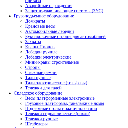
привязи
Аварийные ограждения
Защитно-улавливающие системы (ЗУС)
Грузоподъемное оборудование
Домкраты
Крановые весы
Автомобильные лебедки
Буксировочные стропы для автомобилей
Захваты
Краны Пионер
Лебедки ручные
Лебедки электрические
Мини-краны строительные
Стропы
Стяжные ремни
Тали ручные
Тали электрические (тельферы)
Тележки для талей
Складское оборудование
Весы платформенные электронные
Грузовые платформы, такелажные ломы
Подъемные столы ножничного типа
Тележки гидравлические (рохли)
Тележки ручные
Штабелеры