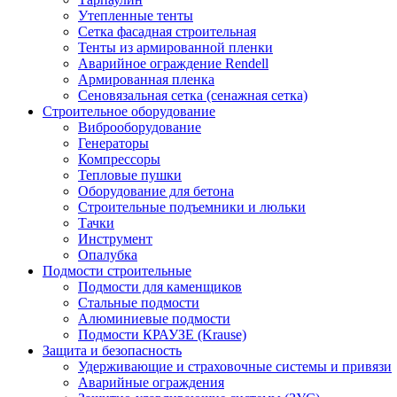
Утепленные тенты
Сетка фасадная строительная
Тенты из армированной пленки
Аварийное ограждение Rendell
Армированная пленка
Сеновязальная сетка (сенажная сетка)
Строительное оборудование
Виброоборудование
Генераторы
Компрессоры
Тепловые пушки
Оборудование для бетона
Строительные подъемники и люльки
Тачки
Инструмент
Опалубка
Подмости строительные
Подмости для каменщиков
Стальные подмости
Алюминиевые подмости
Подмости КРАУЗЕ (Krause)
Защита и безопасность
Удерживающие и страховочные системы и привязи
Аварийные ограждения