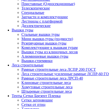
Приставные (Односекционные)
Телескопические
Специальные
Запчасти и комплектующие
Лестницы с платформой
Диэлектрические
Вышки туры
Стальные вышки туры
Мини вышки-туры (подмости)
Резервуарные вышки-туры
Комплектующие к вышкам турам
Вышки туры из клиночных лесов
Алюминиевые вышки-туры
Вышки-стремянки
Леса строительные
Рамные строительные леса ЛСПР 200 ГОСТ
Леса строительные усиленные рамные ЛСПР-60 Г
Рамные строительные леса ЛРСП-40
Клиновые строительные леса
Хомутовые строительные леса
Штыревые строительные леса
Тенты Сетки Брезент Пленка
Сетки затеняющие
Сетки от птиц
Тарпаулин