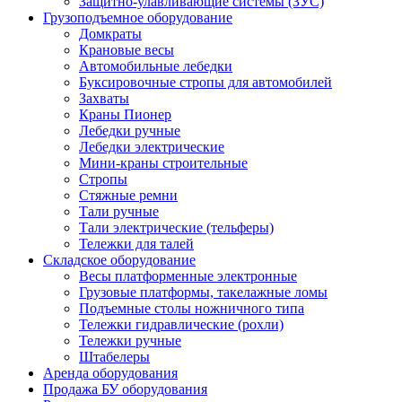
Защитно-улавливающие системы (ЗУС)
Грузоподъемное оборудование
Домкраты
Крановые весы
Автомобильные лебедки
Буксировочные стропы для автомобилей
Захваты
Краны Пионер
Лебедки ручные
Лебедки электрические
Мини-краны строительные
Стропы
Стяжные ремни
Тали ручные
Тали электрические (тельферы)
Тележки для талей
Складское оборудование
Весы платформенные электронные
Грузовые платформы, такелажные ломы
Подъемные столы ножничного типа
Тележки гидравлические (рохли)
Тележки ручные
Штабелеры
Аренда оборудования
Продажа БУ оборудования