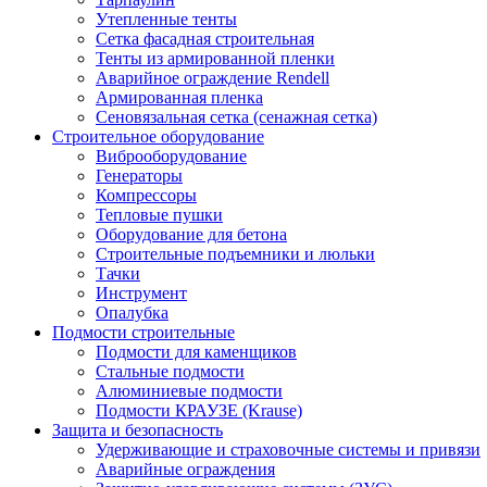
Утепленные тенты
Сетка фасадная строительная
Тенты из армированной пленки
Аварийное ограждение Rendell
Армированная пленка
Сеновязальная сетка (сенажная сетка)
Строительное оборудование
Виброоборудование
Генераторы
Компрессоры
Тепловые пушки
Оборудование для бетона
Строительные подъемники и люльки
Тачки
Инструмент
Опалубка
Подмости строительные
Подмости для каменщиков
Стальные подмости
Алюминиевые подмости
Подмости КРАУЗЕ (Krause)
Защита и безопасность
Удерживающие и страховочные системы и привязи
Аварийные ограждения