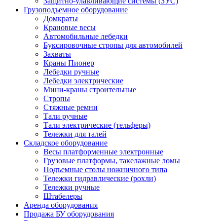
Защитно-улавливающие системы (ЗУС)
Грузоподъемное оборудование
Домкраты
Крановые весы
Автомобильные лебедки
Буксировочные стропы для автомобилей
Захваты
Краны Пионер
Лебедки ручные
Лебедки электрические
Мини-краны строительные
Стропы
Стяжные ремни
Тали ручные
Тали электрические (тельферы)
Тележки для талей
Складское оборудование
Весы платформенные электронные
Грузовые платформы, такелажные ломы
Подъемные столы ножничного типа
Тележки гидравлические (рохли)
Тележки ручные
Штабелеры
Аренда оборудования
Продажа БУ оборудования