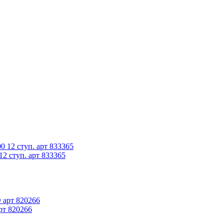
2 ступ. арт 833365
рт 820266