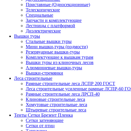
Приставные (Односекционные)
Телескопические
Специальные
Запчасти и комплектующие
Лестницы с платформой
Диэлектрические
Вышки туры
Стальные вышки туры
Мини вышки-туры (подмости)
Резервуарные вышки-туры
Комплектующие к вышкам турам
Вышки туры из клиночных лесов
Алюминиевые вышки-туры
Вышки-стремянки
Леса строительные
Рамные строительные леса ЛСПР 200 ГОСТ
Леса строительные усиленные рамные ЛСПР-60 Г
Рамные строительные леса ЛРСП-40
Клиновые строительные леса
Хомутовые строительные леса
Штыревые строительные леса
Тенты Сетки Брезент Пленка
Сетки затеняющие
Сетки от птиц
Тарпаулин